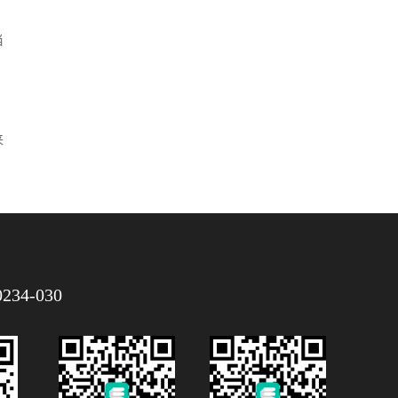
当
来
0234-030