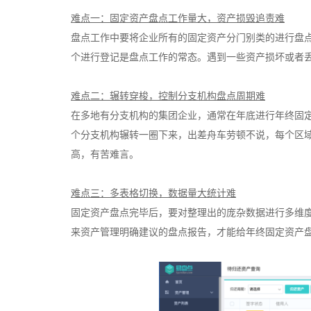
难点一：固定资产盘点工作量大，资产损毁追责难
盘点工作中要将企业所有的固定资产分门别类的进行盘
个进行登记是盘点工作的常态。遇到一些资产损坏或者
难点二：辗转穿梭，控制分支机构盘点周期难
在多地有分支机构的集团企业，通常在年底进行年终固
个分支机构辗转一圈下来，出差舟车劳顿不说，每个区
高，有苦难言。
难点三：多表格切换，数据量大统计难
固定资产盘点完毕后，要对整理出的庞杂数据进行多维
来资产管理明确建议的盘点报告，才能给年终固定资产