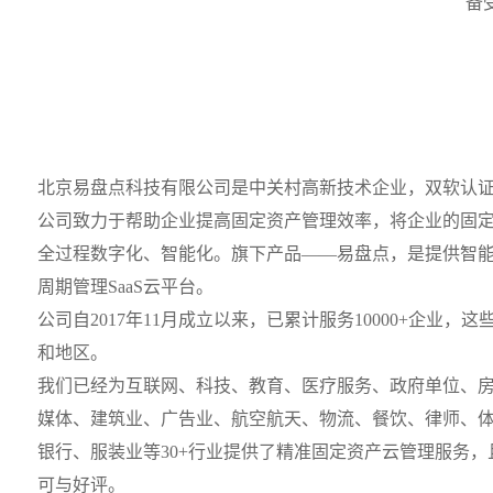
备
北京易盘点科技有限公司是中关村高新技术企业，双软认
公司致力于帮助企业提高固定资产管理效率，将企业的固
全过程数字化、智能化。旗下产品
——
易盘点
，
是提供智
周期管理S
aa
S云平台
。
公司自2017年11月成立以来，已累计服务10000+企业，
和地区。
我们已经为互联网、科技、教育、医疗服务、政府单位、
媒体、建筑业、广告业、航空航天、物流、餐饮、律师、
银行、服装业等30+行业提供了精准固定资产云管理服务
可与好评。