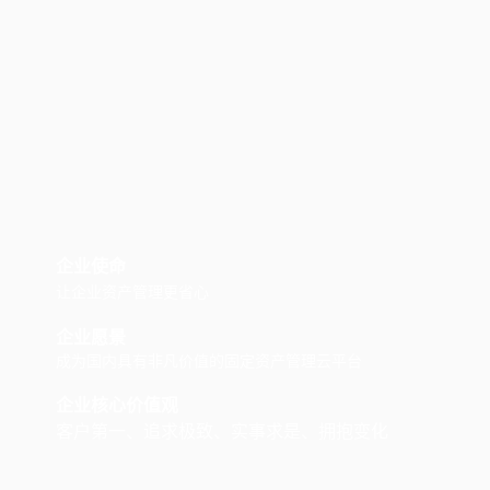
企业使命
让企业资产管理更省心
企业愿景
成为国内具有非凡价值的固定资产管理云平台
企业核心价值观
客户第一、追求极致、实事求是、拥抱变化