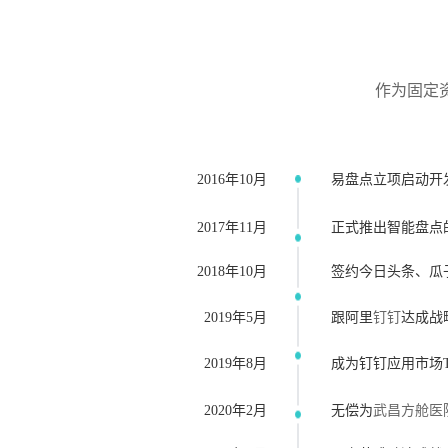
作为固定
2016年10月
易盘点立项启动开
2017年11月
正式推出智能盘点
2018年10月
签约今日头条、瓜
2019年5月
跟阿里
钉钉
达成战
2019年8月
成为钉钉应用市场T
2020年2月
无偿为
武昌方舱医